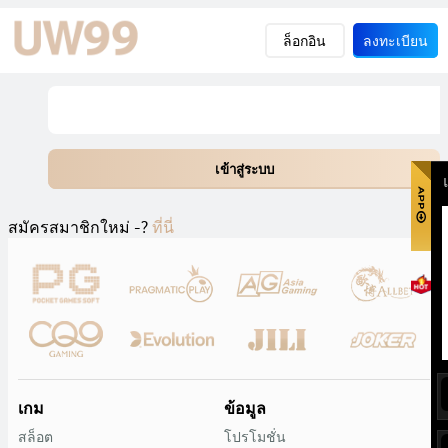
ล็อกอิน
ลงทะเบียน
สมัครสมาชิกใหม่ -?
ที่นี่
เกม
ข้อมูล
สล็อต
โปรโมชั่น