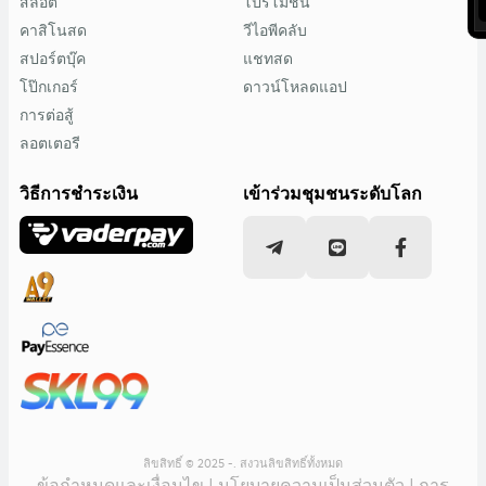
สล็อต
โปรโมชั่น
เคล็ดลับการเล่นเกมที่เว็บไซต์ของเรา
คาสิโนสด
วีไอพีคลับ
เครดิตคาสิโนออนไลน์ไทยฟรี
|
เล่นโป๊กเกอร์ออนไลน์ไทย
|
เดิม
สปอร์ตบุ๊ค
แชทสด
พันกีฬาในไทย
โป๊กเกอร์
ดาวน์โหลดแอป
การต่อสู้
ลอตเตอรี
วิธีการชำระเงิน
เข้าร่วมชุมชนระดับโลก
ลิขสิทธิ์ © 2025 -. สงวนลิขสิทธิ์ทั้งหมด
ข้อกำหนดและเงื่อนไข
|
นโยบายความเป็นส่วนตัว
|
การ