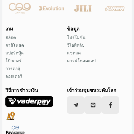
เกม
ข้อมูล
สล็อต
โปรโมชั่น
คาสิโนสด
วีไอพีคลับ
สปอร์ตบุ๊ค
แชทสด
โป๊กเกอร์
ดาวน์โหลดแอป
การต่อสู้
ลอตเตอรี
วิธีการชำระเงิน
เข้าร่วมชุมชนระดับโลก